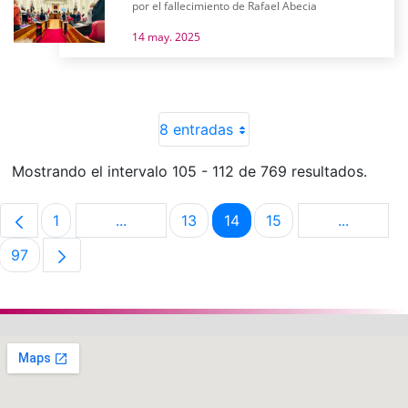
por el fallecimiento de Rafael Abecia
14 may. 2025
8 entradas
Mostrando el intervalo 105 - 112 de 769 resultados.
1
...
13
14
15
...
Página
Páginas intermedias Use TAB para despla
Página
Página
Página
Páginas i
97
Página