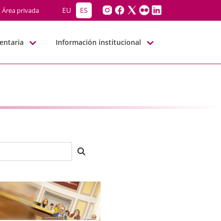
EU
ES
Área privada
entaria
Información institucional