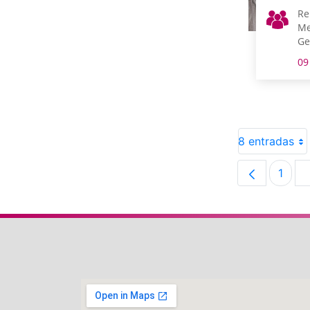
Re
Me
Ge
09
8 entradas
1
Pági