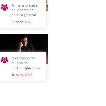
Primera jornada
del debate de
política general
22 sept. 2025
El campeón del
mundo de
micromagia, Luis
Olmedo, anfitrión
10 sept. 2025
de Magialdia en
las sesiones de
Juntas Generales