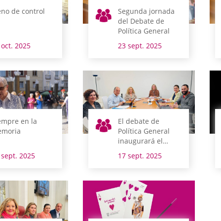
eno de control
Segunda jornada
del Debate de
Política General
 oct. 2025
23 sept. 2025
empre en la
El debate de
moria
Política General
inaugurará el
periodo de
 sept. 2025
17 sept. 2025
sesiones la
semana que viene