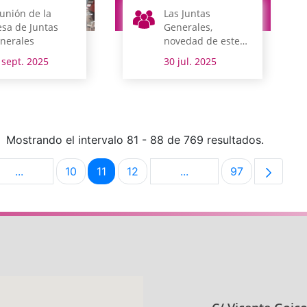
unión de la
Las Juntas
sa de Juntas
Generales,
nerales
novedad de este
año en Magialdia
 sept. 2025
30 jul. 2025
con sesiones de
magia de cerca
Mostrando el intervalo 81 - 88 de 769 resultados.
...
10
11
12
...
97
na
Páginas intermedias Use TAB para desplazarse.
Página
Página
Página
Páginas intermedias Us
Página