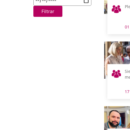
Pl
Filtrar
01
Si
me
17