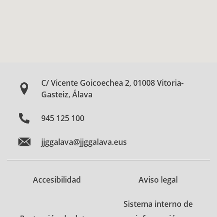
C/ Vicente Goicoechea 2, 01008 Vitoria-
Gasteiz, Álava
945 125 100
jjggalava@jjggalava.eus
Accesibilidad
Aviso legal
Sistema interno de