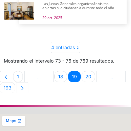
Las Juntas Generales organizarán visitas
abiertas a la ciudadanía durante todo el año
29 oct. 2025
4 entradas
Mostrando el intervalo 73 - 76 de 769 resultados.
1
...
18
19
20
...
Página
Páginas intermedias Use TAB para despla
Página
Página
Página
Páginas 
193
Página