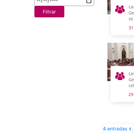
La
Filtrar
Ge
se
it
31
Dí
Au
La
Ge
ce
pl
29
le
4 entradas