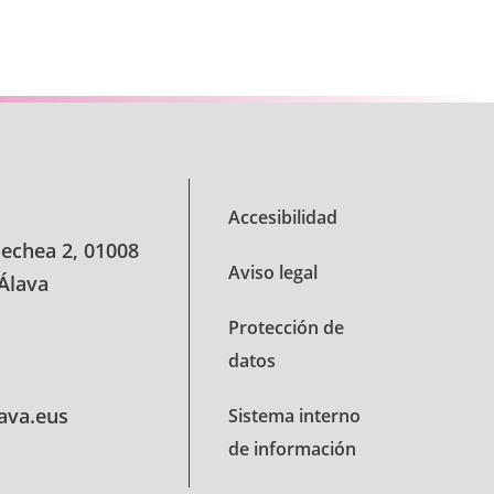
se TAB para desplazarse.
Accesibilidad
oechea 2, 01008
Aviso legal
 Álava
Protección de
datos
lava.eus
Sistema interno
de información