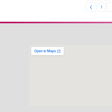
1
Pági