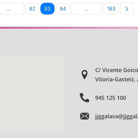
...
82
83
84
...
193
na
Páginas intermedias Use TAB para desplazarse.
Página
Página
Página
Páginas intermedias U
Página
C/ Vicente Goic
Vitoria-Gasteiz,
945 125 100
jjggalava@jjgga