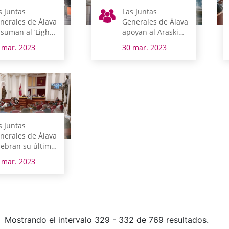
s Juntas
Las Juntas
nerales de Álava
Generales de Álava
 suman al ‘Light
apoyan al Araski
 up blue’ en el
en su camino
 mar. 2023
30 mar. 2023
a Mundial del
hacia el título de
tismo
Copa de la Reina
s Juntas
nerales de Álava
lebran su último
eno de la
 mar. 2023
gislatura
Mostrando el intervalo 329 - 332 de 769 resultados.