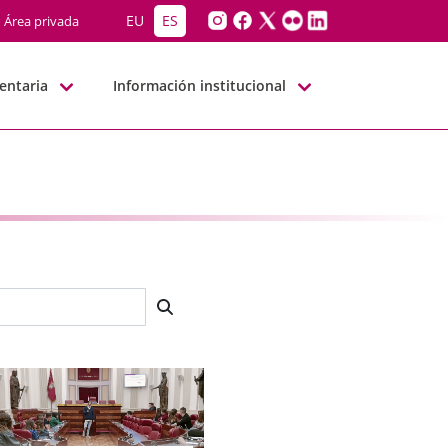
EU
ES
Área privada
entaria
Información institucional