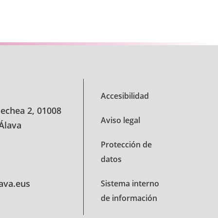
se TAB para desplazarse.
Accesibilidad
oechea 2, 01008
Aviso legal
 Álava
Protección de
datos
lava.eus
Sistema interno
de información