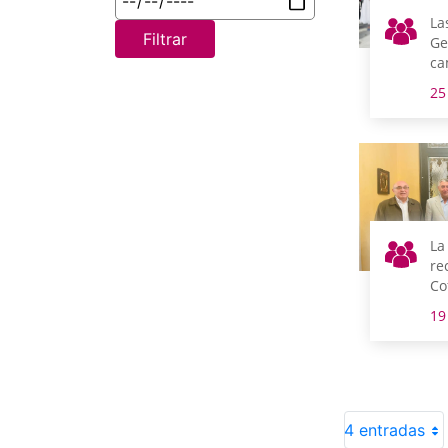
La
Filtrar
Ge
ca
dí
25
La
re
Co
Vi
19
4 entradas