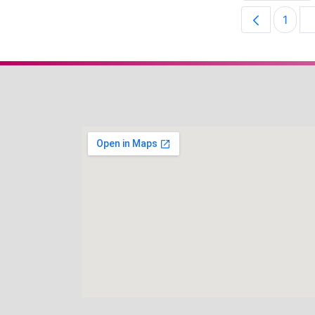
1
Pági