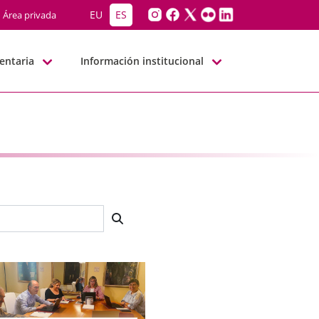
EU
ES
Área privada
entaria
Información institucional