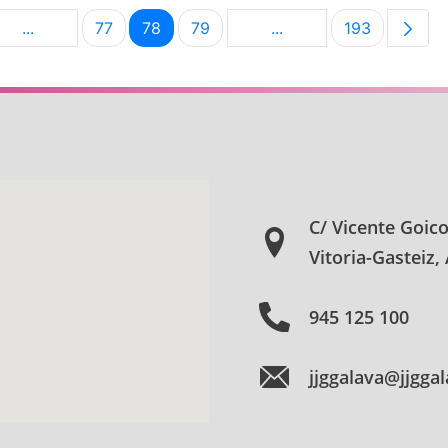
...
77
78
79
...
193
na
Páginas intermedias Use TAB para desplazarse.
Página
Página
Página
Páginas intermedias U
Página
C/ Vicente Goic
Vitoria-Gasteiz,
945 125 100
jjggalava@jjgga