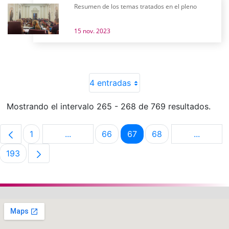
Resumen de los temas tratados en el pleno
15 nov. 2023
4 entradas
Mostrando el intervalo 265 - 268 de 769 resultados.
1
...
66
67
68
...
Página
Páginas intermedias Use TAB para despla
Página
Página
Página
Páginas 
193
Página