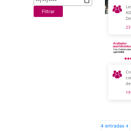
La
Filtrar
AD
De
Di
23
co
Ju
su
Co
co
de
pa
19
pr
Pr
4 entradas