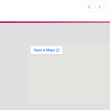
1
Pági