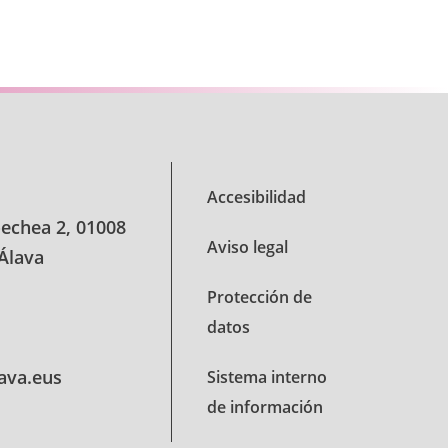
se TAB para desplazarse.
Accesibilidad
oechea 2, 01008
Aviso legal
 Álava
Protección de
datos
lava.eus
Sistema interno
de información