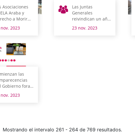
s Asociaciones
Las Juntas
ELA Araba y
Generales
recho a Morir
reivindican un año
gnamente
más una sociedad
 nov. 2023
23 nov. 2023
mparten en
libre de violencias
ntas Generales
contras las
s realidades
mujeres
mienzan las
mparecencias
l Gobierno foral
ra explicar sus
 nov. 2023
oyectos en el
esupuesto
Mostrando el intervalo 261 - 264 de 769 resultados.