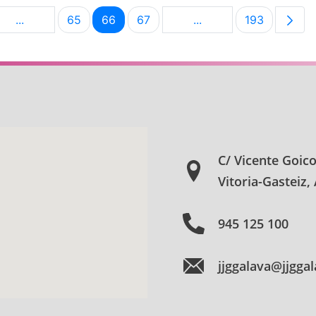
...
65
66
67
...
193
na
Páginas intermedias Use TAB para desplazarse.
Página
Página
Página
Páginas intermedias U
Página
C/ Vicente Goic
Vitoria-Gasteiz,
945 125 100
jjggalava@jjgga