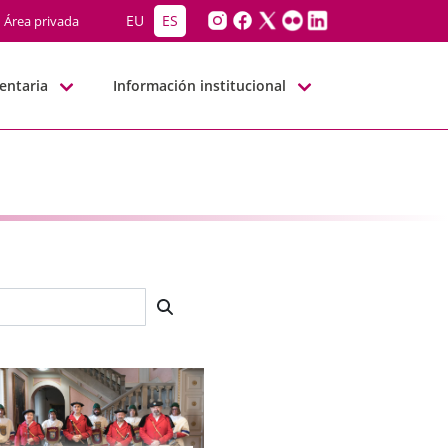
EU
ES
Área privada
entaria
Información institucional