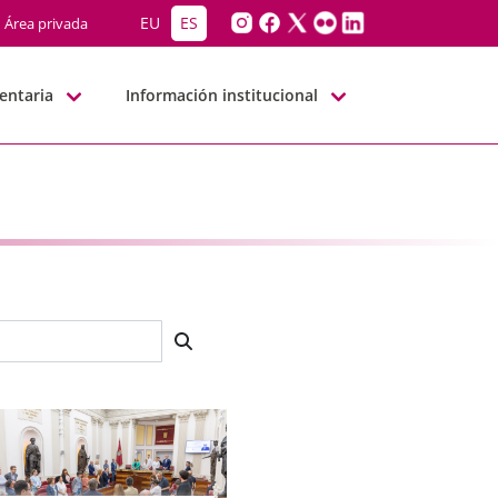
EU
ES
Área privada
entaria
Información institucional