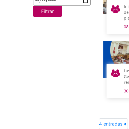
In
Filtrar
de
pl
08
La
Ge
re
fi
30
pa
pi
de
4 entradas