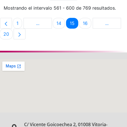
Mostrando el intervalo 561 - 600 de 769 resultados.
1
...
14
15
16
...
Página
Páginas intermedias Use TAB para despla
Página
Página
Página
Páginas i
20
Página
C/ Vicente Goicoechea 2, 01008 Vitoria-