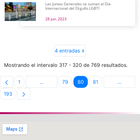
Las Juntas Generales se suman al Día
Internacional del Orgullo LGBTI
28 jun. 2023
4 entradas
Mostrando el intervalo 317 - 320 de 769 resultados.
1
...
79
80
81
...
Página
Páginas intermedias Use TAB para despla
Página
Página
Página
Páginas 
193
Página