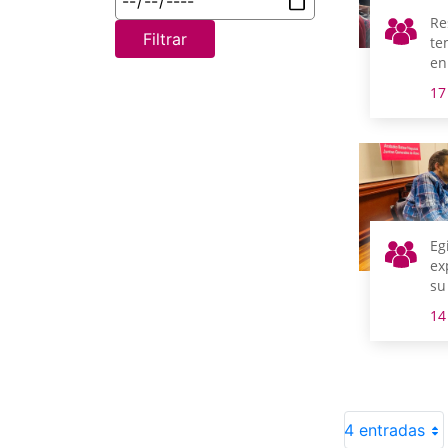
Re
Filtrar
te
en
17
Eg
ex
su
20
14
4 entradas