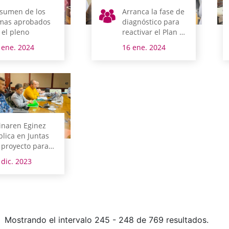
sumen de los
Arranca la fase de
mas aprobados
diagnóstico para
 el pleno
reactivar el Plan de
Normalización del
 ene. 2024
16 ene. 2024
Uso del Euskera
inaren Eginez
plica en Juntas
 proyecto para
24
 dic. 2023
Mostrando el intervalo 245 - 248 de 769 resultados.