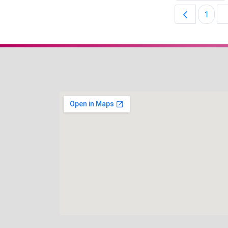
1
Pági