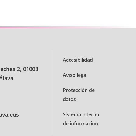
se TAB para desplazarse.
Accesibilidad
oechea 2, 01008
Aviso legal
 Álava
Protección de
datos
lava.eus
Sistema interno
de información