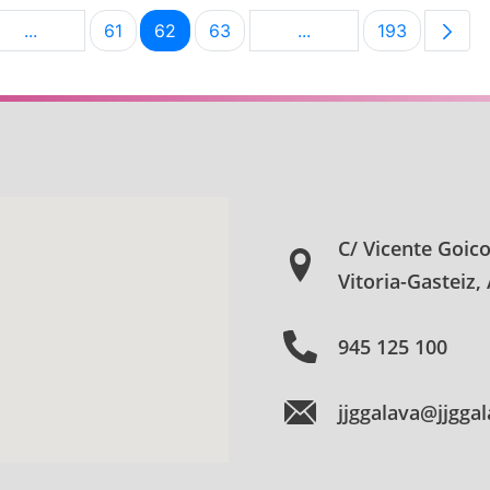
...
61
62
63
...
193
na
Páginas intermedias Use TAB para desplazarse.
Página
Página
Página
Páginas intermedias U
Página
C/ Vicente Goic
Vitoria-Gasteiz,
945 125 100
jjggalava@jjgga