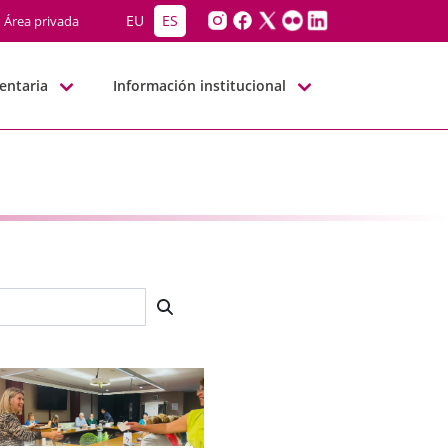
EU
ES
Área privada
entaria
Información institucional