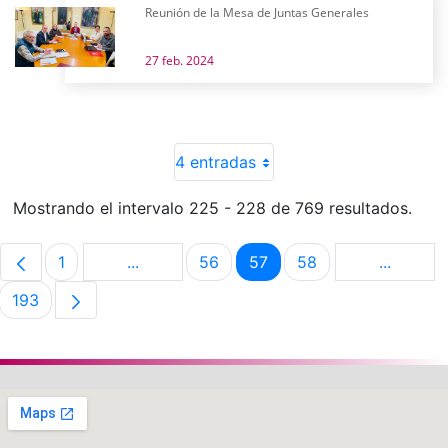
Reunión de la Mesa de Juntas Generales
27 feb. 2024
4 entradas
Mostrando el intervalo 225 - 228 de 769 resultados.
1
...
56
57
58
...
Página
Páginas intermedias Use TAB para despla
Página
Página
Página
Páginas 
193
Página