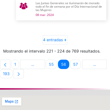
Las Juntas Generales se iluminarán de morado
todo el fin de semana por el Día Internacional de
las Mujeres
08 mar. 2024
4 entradas
Mostrando el intervalo 221 - 224 de 769 resultados.
1
...
55
56
57
...
Página
Páginas intermedias Use TAB para despla
Página
Página
Página
Páginas 
193
Página