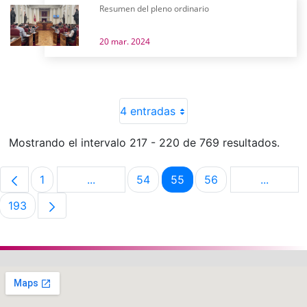
Resumen del pleno ordinario
20 mar. 2024
4 entradas
Mostrando el intervalo 217 - 220 de 769 resultados.
1
...
54
55
56
...
Página
Páginas intermedias Use TAB para despla
Página
Página
Página
Páginas 
193
Página