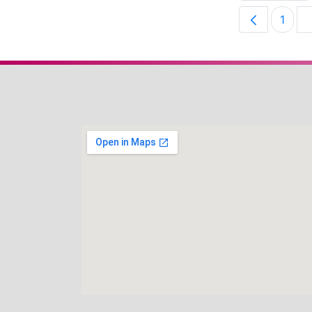
1
Pági