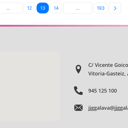
...
12
13
14
...
193
na
Páginas intermedias Use TAB para desplazarse.
Página
Página
Página
Páginas intermedias Us
Página
C/ Vicente Goic
Vitoria-Gasteiz,
945 125 100
jjggalava@jjgga