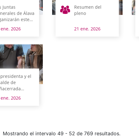
s Juntas
Resumen del
nerales de Álava
pleno
ganizarán este
o una recogida
 ene. 2026
21 ene. 2026
 alimentos en su
de
 presidenta y el
calde de
ñacerrada
ician los
 ene. 2026
eparativos del
eno tradicional
 mayo
Mostrando el intervalo 49 - 52 de 769 resultados.