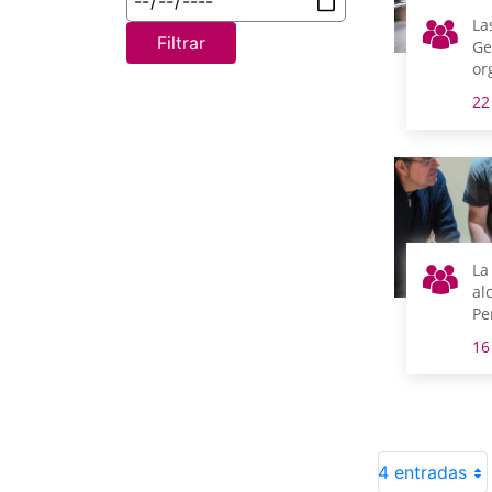
La
Filtrar
Ge
or
añ
22
de
se
La
al
Pe
in
16
pr
pl
de
4 entradas