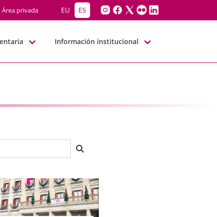
EU
ES
Área privada
entaria
Información institucional