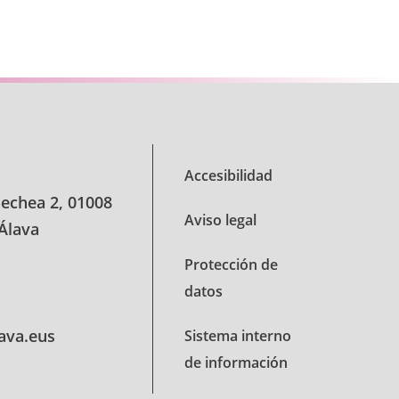
e TAB para desplazarse.
Accesibilidad
oechea 2, 01008
Aviso legal
 Álava
Protección de
datos
lava.eus
Sistema interno
de información