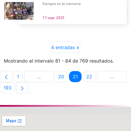
Siempre en la memoria
17 sept. 2025
4 entradas
Mostrando el intervalo 81 - 84 de 769 resultados.
1
...
20
21
22
...
Página
Páginas intermedias Use TAB para despla
Página
Página
Página
Páginas 
193
Página