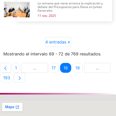
La semana que viene arranca la explicación y
debate del Presupuesto para Álava en Juntas
Generales
11 nov. 2025
4 entradas
Mostrando el intervalo 69 - 72 de 769 resultados.
1
...
17
18
19
...
Página
Páginas intermedias Use TAB para despla
Página
Página
Página
Páginas i
193
Página