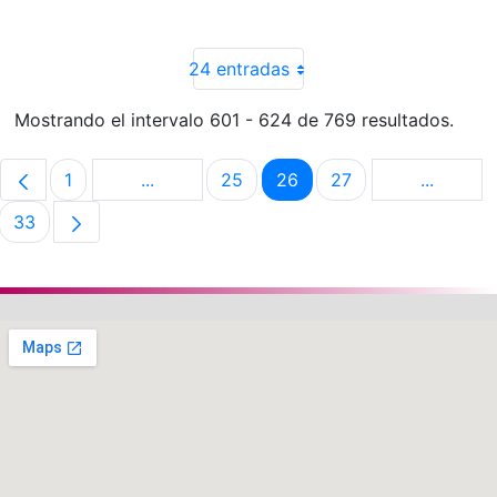
24 entradas
Mostrando el intervalo 601 - 624 de 769 resultados.
1
...
25
26
27
...
Página
Páginas intermedias Use TAB para despla
Página
Página
Página
Páginas 
33
Página