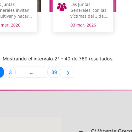
s Juntas
Las Juntas
nerales invitan
Generales, con las
cultivar y hacer
víctimas del 3 de
ecer la Igualdad
Marzo de Vitoria-
 mar. 2026
03 mar. 2026
Gasteiz
Mostrando el intervalo 21 - 40 de 769 resultados.
3
...
39
na
Página
Página
Páginas intermedias Use TAB para desplazar
Página
C/ Vicente Goic