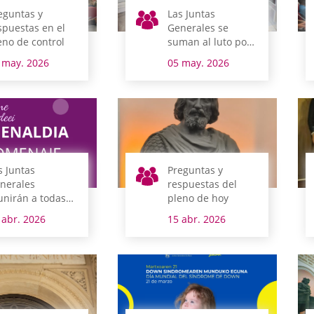
eguntas y
Las Juntas
spuestas en el
Generales se
eno de control
suman al luto por
el Lehendakari
 may. 2026
05 may. 2026
Garaikoetxea
s Juntas
Preguntas y
nerales
respuestas del
unirán a todas
pleno de hoy
s mujeres
 abr. 2026
15 abr. 2026
nteras de la
mocracia