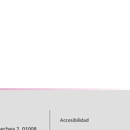
se.
Accesibilidad
oechea 2, 01008