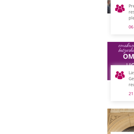
Pr
re
pl
06
La
Ge
re
la
21
ju
de