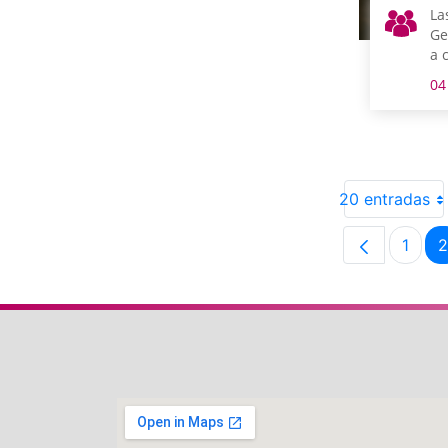
La
Ge
a 
cr
04
20 entradas
1
2
Pági