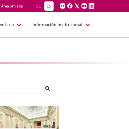
EU
ES
Área privada
entaria
Información institucional