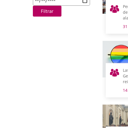
Pe
Filtrar
de
al
31
La
Ge
re
re
14
or
se