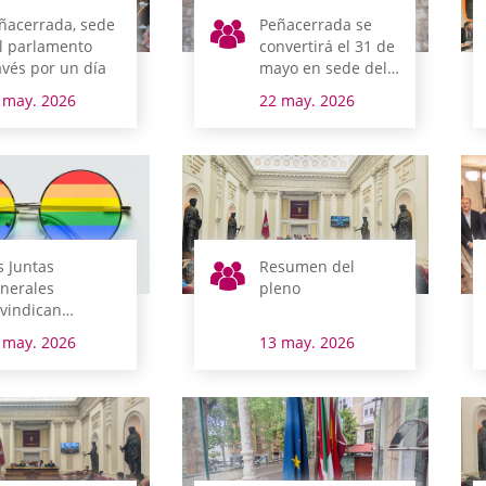
ñacerrada, sede
Peñacerrada se
l parlamento
convertirá el 31 de
avés por un día
mayo en sede del
parlamento alavés
 may. 2026
22 may. 2026
con el Pleno de
Tierras Esparsas
s Juntas
Resumen del
nerales
pleno
ivindican
speto a todas las
 may. 2026
13 may. 2026
ientaciones
xuales