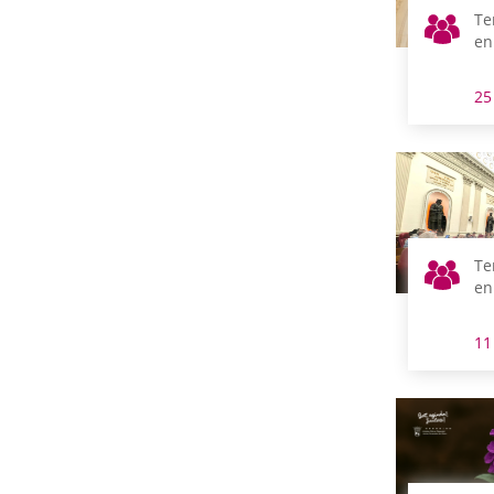
Te
en
25
Te
en
11