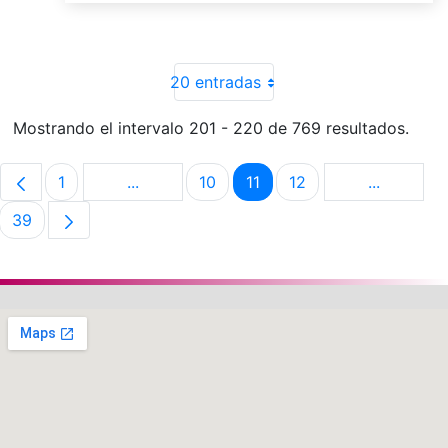
20 entradas
Mostrando el intervalo 201 - 220 de 769 resultados.
1
...
10
11
12
...
Página
Páginas intermedias Use TAB para despla
Página
Página
Página
Páginas i
39
Página