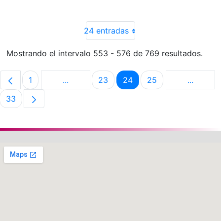
24 entradas
Mostrando el intervalo 553 - 576 de 769 resultados.
1
...
23
24
25
...
Página
Páginas intermedias Use TAB para despla
Página
Página
Página
Páginas 
33
Página