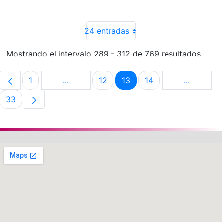
24 entradas
Mostrando el intervalo 289 - 312 de 769 resultados.
1
...
12
13
14
...
Página
Páginas intermedias Use TAB para despla
Página
Página
Página
Páginas i
33
Página