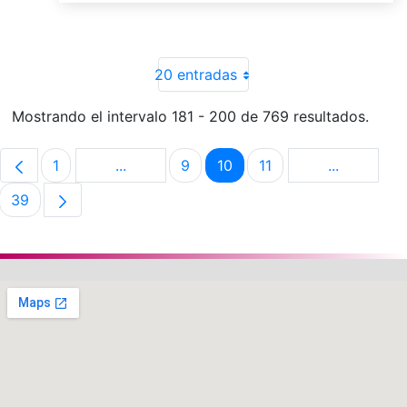
20 entradas
Mostrando el intervalo 181 - 200 de 769 resultados.
1
...
9
10
11
...
Página
Páginas intermedias Use TAB para despla
Página
Página
Página
Páginas in
39
Página