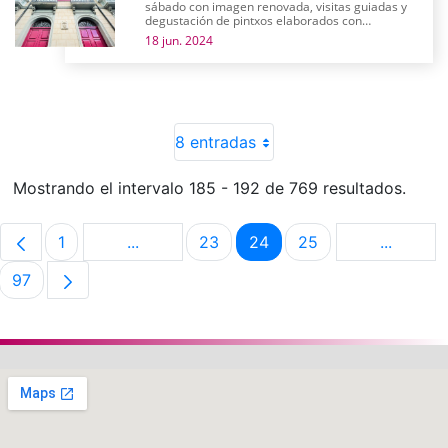
sábado con imagen renovada, visitas guiadas y
degustación de pintxos elaborados con
productos alaveses
18 jun. 2024
8 entradas
Mostrando el intervalo 185 - 192 de 769 resultados.
1
...
23
24
25
...
Página
Páginas intermedias Use TAB para despla
Página
Página
Página
Páginas 
97
Página