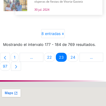
vísperas de fiestas de Vitoria-Gasteiz
30 jul. 2024
8 entradas
Mostrando el intervalo 177 - 184 de 769 resultados.
1
...
22
23
24
...
Página
Páginas intermedias Use TAB para despla
Página
Página
Página
Páginas 
97
Página