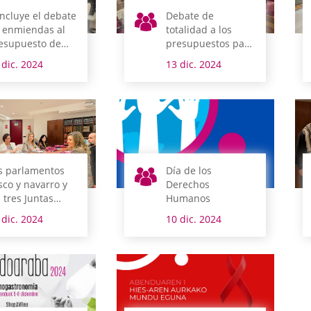
ncluye el debate
Debate de
 enmiendas al
totalidad a los
esupuesto de
presupuestos para
ava que será
Álava
 dic. 2024
13 dic. 2024
tado en pleno el
ernes
s parlamentos
Día de los
sco y navarro y
Derechos
s tres Juntas
Humanos
nerales se
 dic. 2024
10 dic. 2024
únen en Vitoria-
steiz para
anzar políticas
 Igualdad