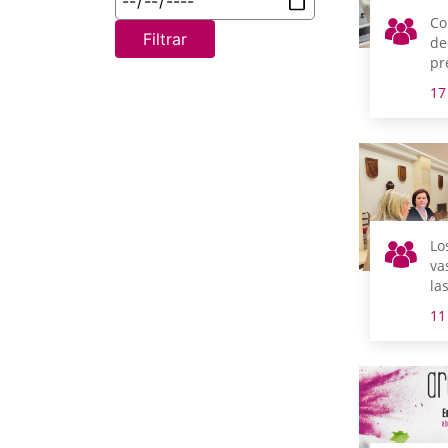
Co
Filtrar
de
pr
Ál
17
vo
vi
Lo
va
la
Ge
11
re
Ga
av
de