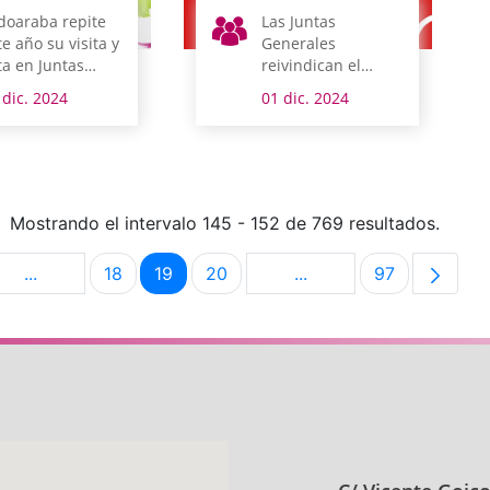
doaraba repite
Las Juntas
te año su visita y
Generales
ta en Juntas
reivindican el
nerales
derecho a la salud,
 dic. 2024
01 dic. 2024
en el Día del Sida
Mostrando el intervalo 145 - 152 de 769 resultados.
...
18
19
20
...
97
na
Páginas intermedias Use TAB para desplazarse.
Página
Página
Página
Páginas intermedias U
Página