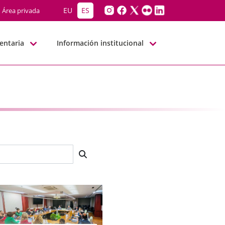
EU
ES
Área privada
entaria
Información institucional