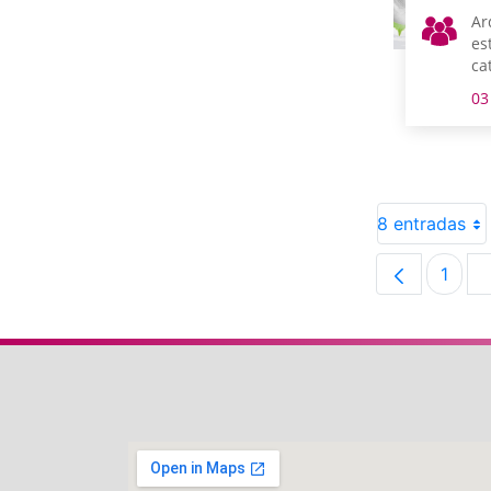
Ar
es
ca
Ge
03
8 entradas
1
Pági