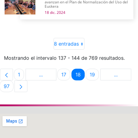
avanzan en el Plan de Normalización del Uso del
Euskera
18 dic. 2024
8 entradas
Mostrando el intervalo 137 - 144 de 769 resultados.
1
...
17
18
19
...
Página
Páginas intermedias Use TAB para despla
Página
Página
Página
Páginas i
97
Página