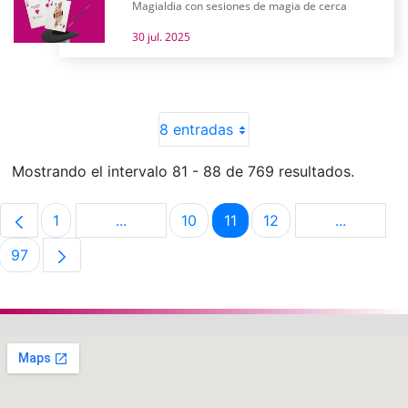
Magialdia con sesiones de magia de cerca
30 jul. 2025
8 entradas
Mostrando el intervalo 81 - 88 de 769 resultados.
1
...
10
11
12
...
Página
Páginas intermedias Use TAB para despla
Página
Página
Página
Páginas i
97
Página