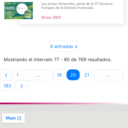
Las Juntas Generales, parte de la 31 Semana
Europea de la Gestión Avanzada
03 oct. 2025
4 entradas
Mostrando el intervalo 77 - 80 de 769 resultados.
1
...
19
20
21
...
Página
Páginas intermedias Use TAB para despla
Página
Página
Página
Páginas 
193
Página