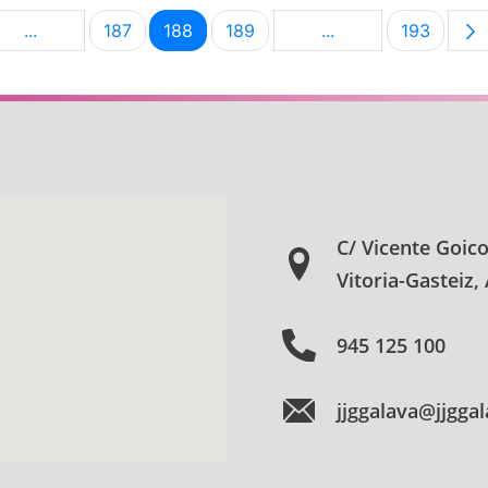
...
187
188
189
...
193
na
Páginas intermedias Use TAB para desplazarse.
Página
Página
Página
Páginas intermedia
Página
C/ Vicente Goic
Vitoria-Gasteiz,
945 125 100
jjggalava@jjgga