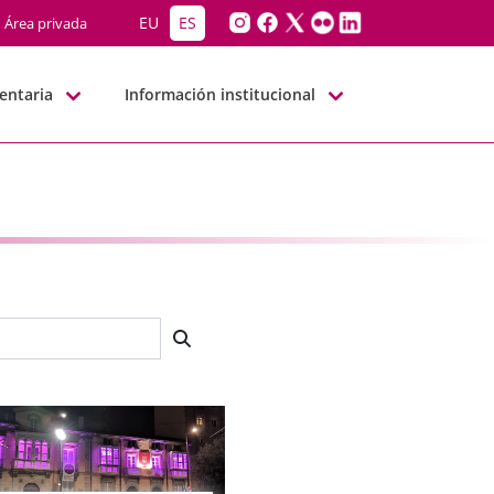
EU
ES
Área privada
entaria
Información institucional