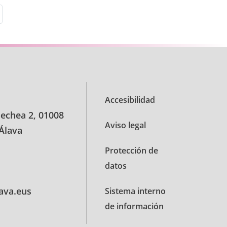
s Use TAB para desplazarse.
Accesibilidad
oechea 2, 01008
Aviso legal
 Álava
Protección de
datos
lava.eus
Sistema interno
de información