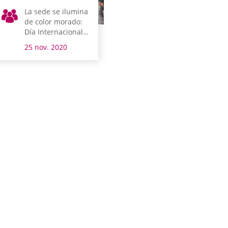
La sede se ilumina
de color morado:
Día Internacional
de la Eliminación
25 nov. 2020
de la Violencia
contra la Mujer