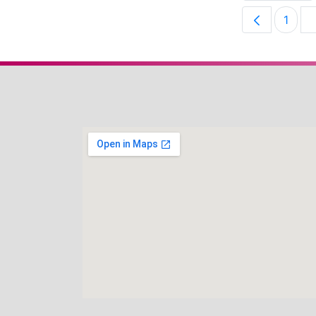
1
Pági