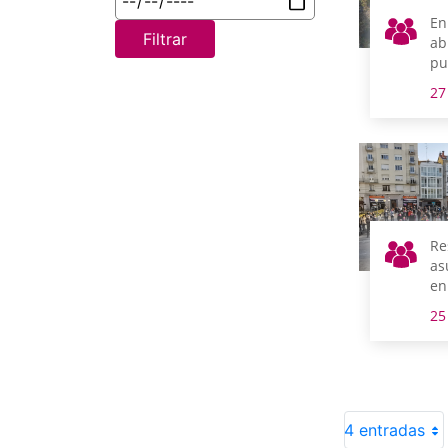
En
Filtrar
ab
pu
vis
27
Re
as
en
25
4 entradas