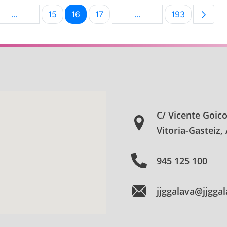
...
15
16
17
...
193
na
Páginas intermedias Use TAB para desplazarse.
Página
Página
Página
Páginas intermedias Us
Página
C/ Vicente Goic
Vitoria-Gasteiz,
945 125 100
jjggalava@jjgga