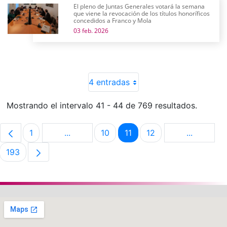
El pleno de Juntas Generales votará la semana
que viene la revocación de los títulos honoríficos
concedidos a Franco y Mola
03 feb. 2026
4 entradas
Mostrando el intervalo 41 - 44 de 769 resultados.
1
...
10
11
12
...
Página
Páginas intermedias Use TAB para despla
Página
Página
Página
Páginas i
193
Página