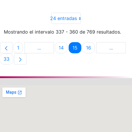
24 entradas
Mostrando el intervalo 337 - 360 de 769 resultados.
1
...
14
15
16
...
Página
Páginas intermedias Use TAB para despla
Página
Página
Página
Páginas i
33
Página