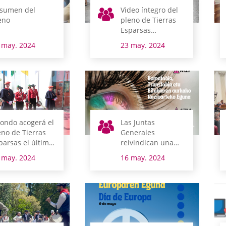
sumen del
Video íntegro del
eno
pleno de Tierras
Esparsas
celebrado en
 may. 2024
23 may. 2024
Okondo
ondo acogerá el
Las Juntas
eno de Tierras
Generales
parsas el último
reivindican una
mingo de mayo
sociedad libre de
 may. 2024
16 may. 2024
violencia contra
personas
homosexuales,
transgénero,
transexuales y
bisexuales