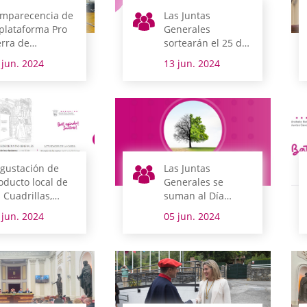
mparecencia de
Las Juntas
 plataforma Pro
Generales
erra de
sortearán el 25 de
ntabria
junio los equipos
 jun. 2024
13 jun. 2024
informáticos que
donan de forma
gratuita
gustación de
Las Juntas
oducto local de
Generales se
s Cuadrillas,
suman al Día
sica e historia
Mundial del Medio
 jun. 2024
05 jun. 2024
 dan la mano en
Ambiente
a nueva edición
 la Jornada de
ertas Abiertas
l parlamento
avés