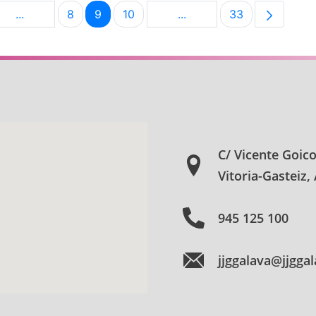
...
8
9
10
...
33
na
Páginas intermedias Use TAB para desplazarse.
Página
Página
Página
Páginas intermedias Use
Página
C/ Vicente Goic
Vitoria-Gasteiz,
945 125 100
jjggalava@jjgga