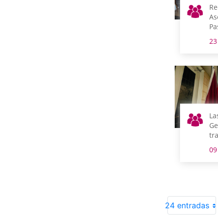
Re
As
Pa
Co
23
Ar
co
Pr
La
Ge
tr
co
09
el
Le
Ar
24 entradas