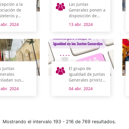
cepción a la
Las Juntas
ociación de
Generales ponen a
steleros y
disposición de
nfiteros
asociaciones y
 abr. 2024
13 abr. 2024
tesanos de Álava
entidades 71
n el postre San
equipos
udencio
informáticos
s Juntas
El grupo de
nerales
Igualdad de Juntas
asladan sus
Generales prioriza
ndolencias por
18 acciones para
 abr. 2024
04 abr. 2024
 fallecimiento del
ejecutar este año
hendakari
danza
Mostrando el intervalo 193 - 216 de 769 resultados.