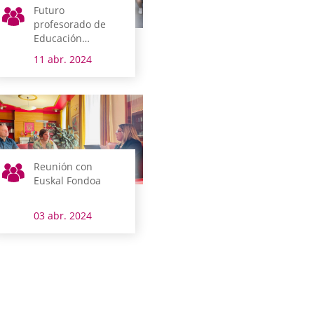
Futuro
profesorado de
Educación
Primaria recibe
11 abr. 2024
formación sobre el
Concierto
Económico y la
singularidad
institucional de
Araba
Reunión con
Euskal Fondoa
03 abr. 2024