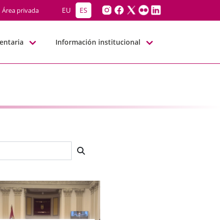
EU
ES
Área privada
entaria
Información institucional