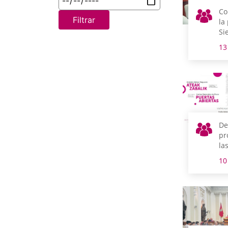
Co
Filtrar
la
Si
Ca
13
De
pr
la
mú
10
se
un
de
Pu
de
al