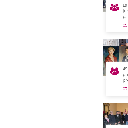
La
Ju
pa
de
09
vo
45
pr
pr
Ju
07
de
de