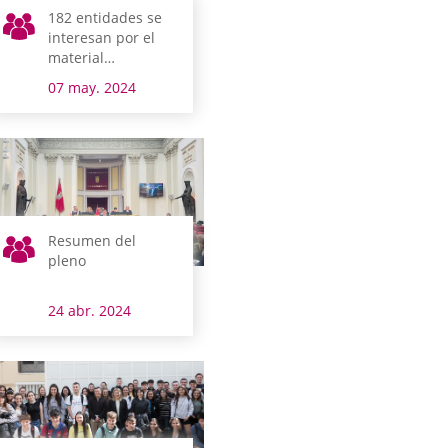
182 entidades se
interesan por el
material
informático que
07 may. 2024
donan las Juntas
Generales
Resumen del
pleno
24 abr. 2024