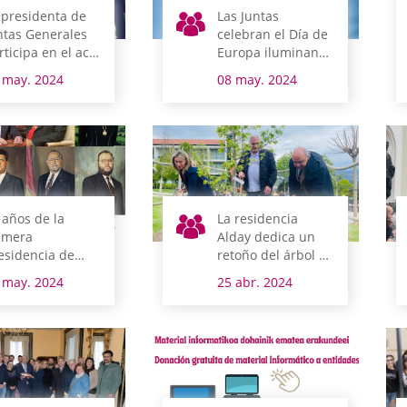
 presidenta de
Las Juntas
ntas Generales
celebran el Día de
rticipa en el acto
Europa iluminando
 renovación del
su fachada y
 may. 2024
08 may. 2024
to de Arrastaria
apelando al
espíritu pacifista
que impulsó la UE
 años de la
La residencia
imera
Alday dedica un
esidencia de
retoño del árbol de
ntas Generales
Gernika a sus
 may. 2024
25 abr. 2024
 Álava en la
residentes y
mocracia
personal