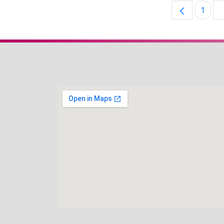
1
Pági