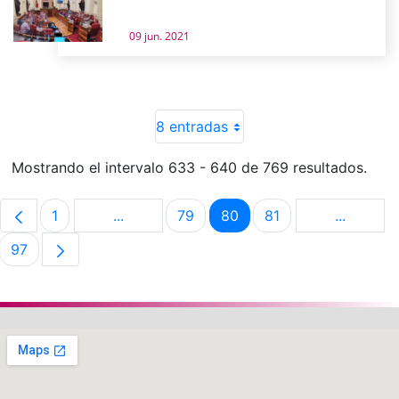
09 jun. 2021
8 entradas
Mostrando el intervalo 633 - 640 de 769 resultados.
1
...
79
80
81
...
Página
Páginas intermedias Use TAB para despla
Página
Página
Página
Páginas 
97
Página