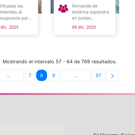
lificadas las
Fernando de
miendas al
Amárica expondrá
esupuesto para
en Juntas
ava
Generales
 dic. 2025
09 dic. 2025
Mostrando el intervalo 57 - 64 de 769 resultados.
...
7
8
9
...
97
na
Páginas intermedias Use TAB para desplazarse.
Página
Página
Página
Páginas intermedias Use 
Página