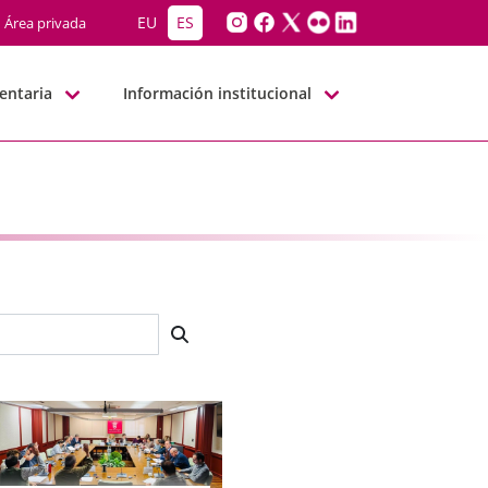
EU
ES
Área privada
entaria
Información institucional