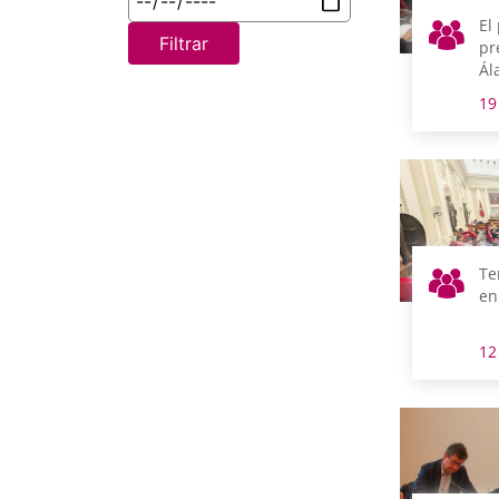
El 
Filtrar
pr
Ál
me
19
tr
nu
Te
en
12