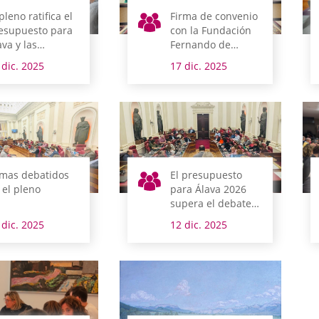
pleno ratifica el
Firma de convenio
esupuesto para
con la Fundación
ava y las
Fernando de
didas
Amárica
 dic. 2025
17 dic. 2025
ibutarias para el
evo ejercicio
mas debatidos
El presupuesto
 el pleno
para Álava 2026
supera el debate
de totalidad y
 dic. 2025
12 dic. 2025
prosigue su
tramitación