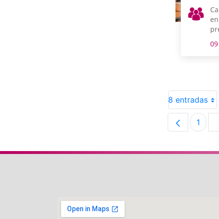
Ca
en
pr
Ál
09
8 entradas
1
Pági