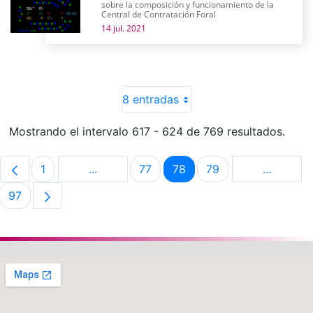
sobre la composición y funcionamiento de la
Central de Contratación Foral
14 jul. 2021
8 entradas
Mostrando el intervalo 617 - 624 de 769 resultados.
1
...
77
78
79
...
Página
Páginas intermedias Use TAB para despla
Página
Página
Página
Páginas 
97
Página