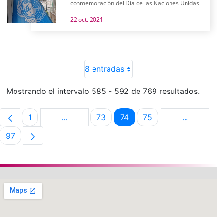
conmemoración del Día de las Naciones Unidas
22 oct. 2021
8 entradas
Mostrando el intervalo 585 - 592 de 769 resultados.
1
...
73
74
75
...
Página
Páginas intermedias Use TAB para despla
Página
Página
Página
Páginas 
97
Página