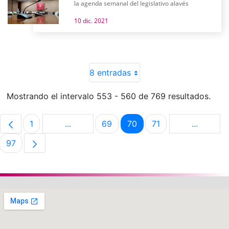
la agenda semanal del legislativo alavés
10 dic. 2021
8 entradas
Mostrando el intervalo 553 - 560 de 769 resultados.
1
...
69
70
71
...
Página
Páginas intermedias Use TAB para despla
Página
Página
Página
Páginas 
97
Página