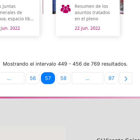
s Juntas
Resumen de los
nerales de
asuntos tratados
ava, espacio libre
en el pleno
 discriminación
 jun. 2022
22 jun. 2022
Mostrando el intervalo 449 - 456 de 769 resultados.
...
56
57
58
...
97
na
Páginas intermedias Use TAB para desplazarse.
Página
Página
Página
Páginas intermedias U
Página