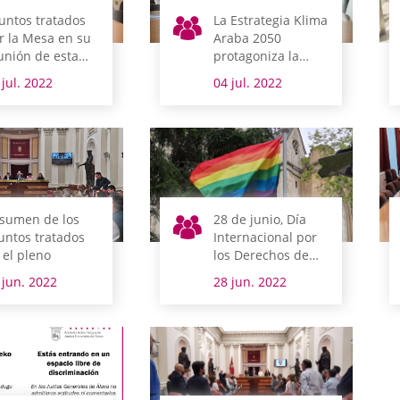
untos tratados
La Estrategia Klima
r la Mesa en su
Araba 2050
unión de esta
protagoniza la
añana
agenda de la
 jul. 2022
04 jul. 2022
Cámara alavesa
esta semana
sumen de los
28 de junio, Día
untos tratados
Internacional por
 el pleno
los Derechos de
las personas LGTBI
 jun. 2022
28 jun. 2022