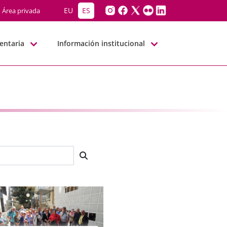
EU
ES
Área privada
entaria
Información institucional