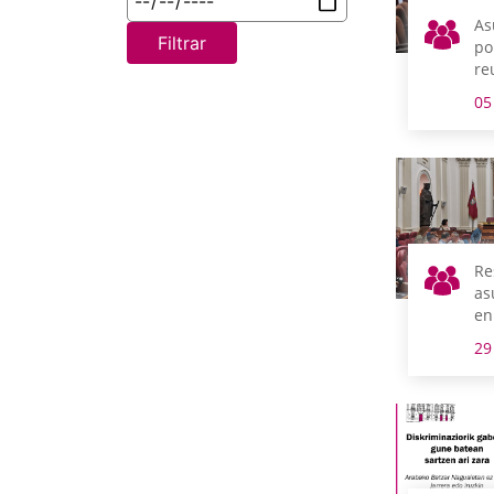
As
Filtrar
po
re
m
05
Re
as
en
29