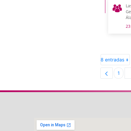
La
Ge
Ál
de
23
8 entradas
1
Pági