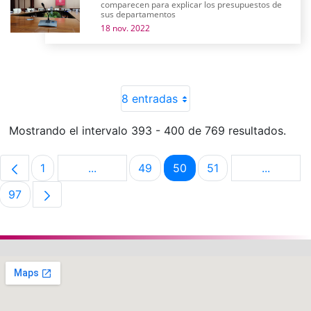
comparecen para explicar los presupuestos de
sus departamentos
18 nov. 2022
8 entradas
Mostrando el intervalo 393 - 400 de 769 resultados.
1
...
49
50
51
...
Página
Páginas intermedias Use TAB para despla
Página
Página
Página
Páginas 
97
Página