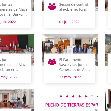
s Juntas
Sesión de control
nerales de Álava
al gobierno foral
oyan al Baskonia
 su camino
 jun. 2022
01 jun. 2022
cia el título de
ga ACB
s Juntas
El Parlamento
nerales de Álava
Vasco y las Juntas
lebran en
Generales de Álava
miñón su sesión
inauguran la
 may. 2022
27 may. 2022
adicional de
exposición ‘Hitzak
erras Esparsas
lege’