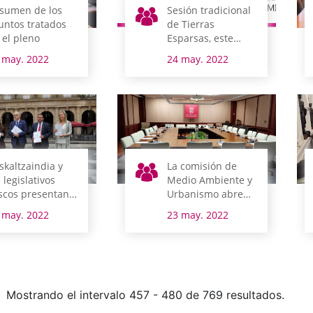
sumen de los
Sesión tradicional
untos tratados
de Tierras
 el pleno
Esparsas, este
domingo en
 may. 2022
24 may. 2022
Armiñón
skaltzaindia y
La comisión de
s legislativos
Medio Ambiente y
scos presentan
Urbanismo abre
 exposición
una intensa
 may. 2022
23 may. 2022
tzak lege’
semana en el
parlamento alavés
Mostrando el intervalo 457 - 480 de 769 resultados.