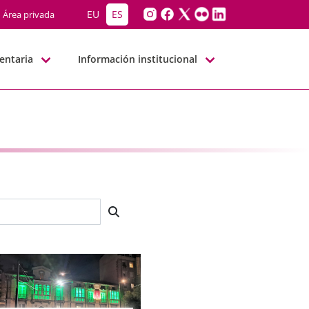
EU
ES
Área privada
entaria
Información institucional