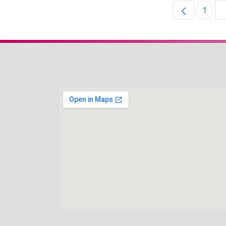
1
Pági