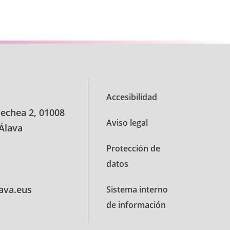
se TAB para desplazarse.
Accesibilidad
oechea 2, 01008
Aviso legal
 Álava
Protección de
datos
lava.eus
Sistema interno
de información