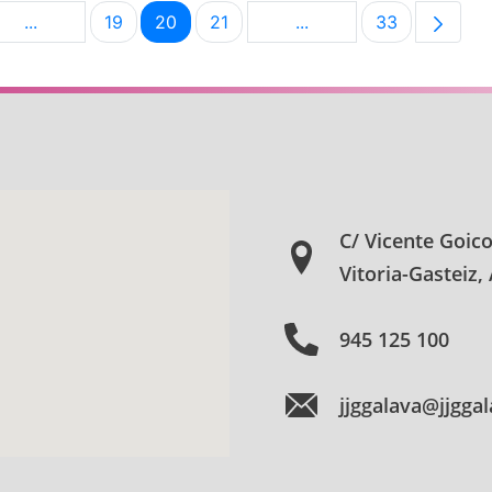
...
19
20
21
...
33
na
Páginas intermedias Use TAB para desplazarse.
Página
Página
Página
Páginas intermedias U
Página
C/ Vicente Goic
Vitoria-Gasteiz,
945 125 100
jjggalava@jjgga