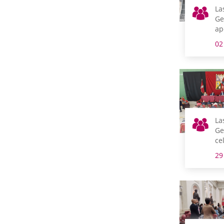
La
Ge
ap
en
02
ha
li
La
Ge
ce
Ar
29
tr
Ti