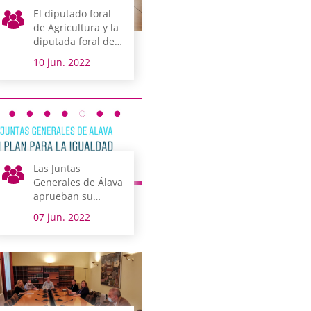
El diputado foral
de Agricultura y la
diputada foral de
Cultura y Deporte
10 jun. 2022
comparecen la
próxima semana
en comisión
Las Juntas
Generales de Álava
aprueban su
primer Plan para
07 jun. 2022
la Igualdad de
Mujeres y
Hombres