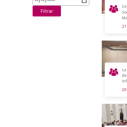
Ce
Filtrar
So
Ma
La
21
La
de
In
Vi
20
ab
le