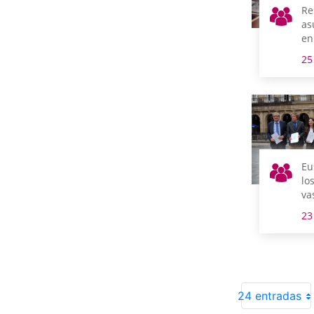
Re
as
en
25
Eu
lo
va
la
23
‘Hi
24 entradas