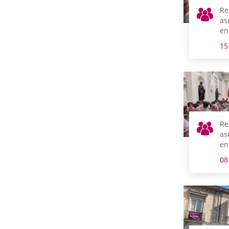
Re
as
en
15
Re
as
en
08