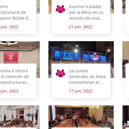
ntro
Asuntos tratados
ciocultural de
por la Mesa en su
yores BIZAN de
reunión de esta
ndázuri
mañana
 jun. 2022
21 jun. 2022
 visita a Yécora
Las Juntas
 la comisión de
Generales de Álava
fraestructuras
conmemoran el
arias y Movilidad
Día Mundial de las
 jun. 2022
17 jun. 2022
re la semana
Personas
gislativa en Álava
Refugiadas