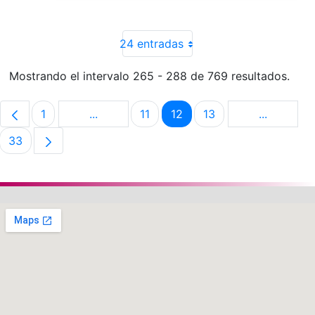
24 entradas
Mostrando el intervalo 265 - 288 de 769 resultados.
1
...
11
12
13
...
Página
Páginas intermedias Use TAB para despla
Página
Página
Página
Páginas i
33
Página