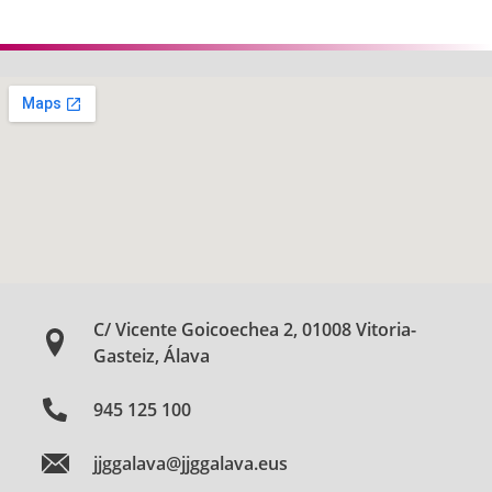
Anterior
Siguie
C/ Vicente Goicoechea 2, 01008 Vitoria-
Gasteiz, Álava
945 125 100
jjggalava@jjggalava.eus