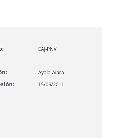
o:
EAJ-PNV
ón:
Ayala-Aiara
sión:
15/06/2011