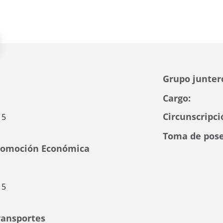
Grupo junter
Cargo:
Circunscripci
15
Toma de pose
Promoción Económica
15
ransportes