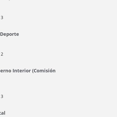
13
 Deporte
12
erno Interior (Comisión
13
cal