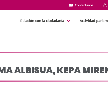
A MIRENA - JJGG-BB
Contáctanos
Relación con la ciudadanía
Actividad parlam
MA ALBISUA, KEPA MIRE