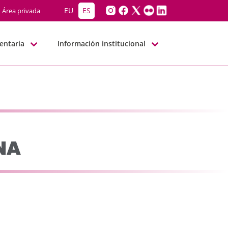
NN
EU
ES
Área privada
entaria
Información institucional
NA