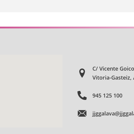
C/ Vicente Goic
Vitoria-Gasteiz,
945 125 100
jjggalava@jjgga