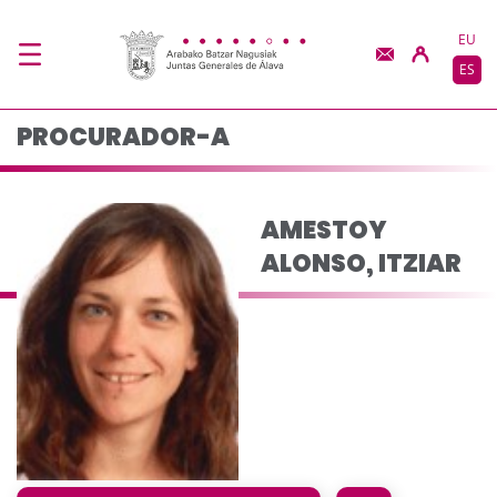
AMESTOY ALONSO, ITZ
Saltar al contenido principal
EU
ES
PROCURADOR-A
AMESTOY
ALONSO, ITZIAR