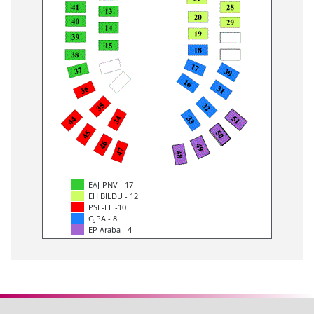
EAJ-PNV - 17
EH BILDU - 12
PSE-EE -10
GJPA - 8
EP Araba - 4