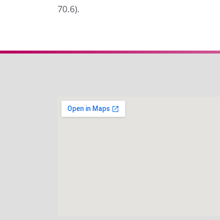
70.6).
Anterior