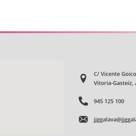
C/ Vicente Goic
Vitoria-Gasteiz,
945 125 100
jjggalava@jjgga