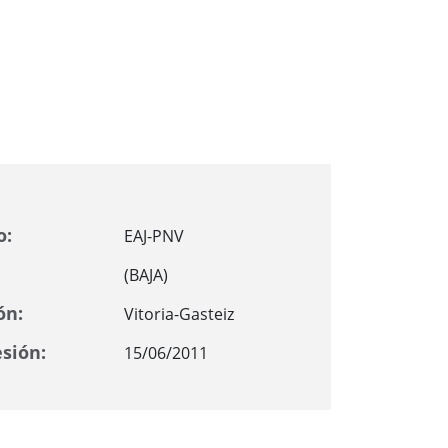
o:
EAJ-PNV
(BAJA)
ón:
Vitoria-Gasteiz
sión:
15/06/2011