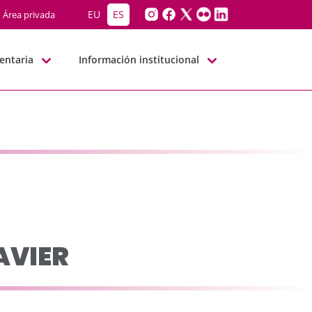
-BBNN
EU
ES
Área privada
entaria
Información institucional
AVIER