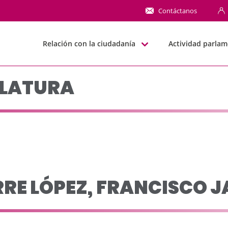
 leg 2007-2011 - JJGG
Contáctanos
Relación con la ciudadanía
Actividad parlam
SLATURA
RE LÓPEZ, FRANCISCO J