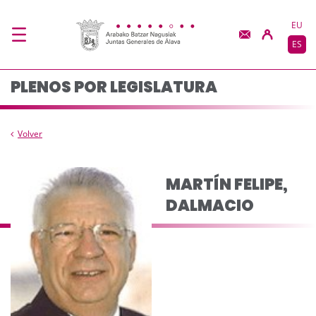
Composicion del pleno
Saltar al contenido principal
EU
ES
PLENOS POR LEGISLATURA
Volver
MARTÍN FELIPE,
DALMACIO