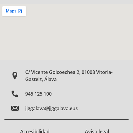
C/ Vicente Goicoechea 2, 01008 Vitoria-
Gasteiz, Álava
945 125 100
jjggalava@jjggalava.eus
Accesibilidad
Aviso legal