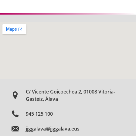
Anterior
Siguie
C/ Vicente Goicoechea 2, 01008 Vitoria-
Gasteiz, Álava
945 125 100
jjggalava@jjggalava.eus