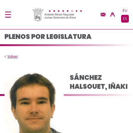
Composición del plen
Saltar al contenido principal
EU
ES
PLENOS POR LEGISLATURA
Volver
SÁNCHEZ
HALSOUET, IÑAKI