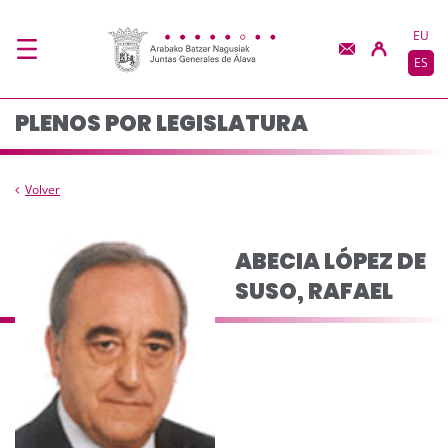
Composición del plen
Saltar al contenido principal
EU
ES
PLENOS POR LEGISLATURA
Volver
ABECIA LÓPEZ DE
SUSO, RAFAEL